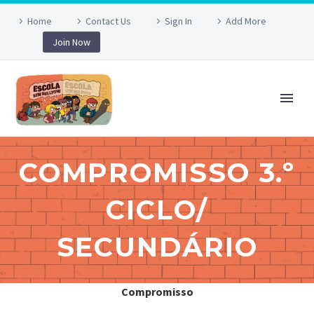
Home
Contact Us
Sign In
Add More
Join Now
COMPROMISSO 3.º
CICLO/
SECUNDÁRIO
Compromisso