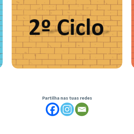
COMPROMISSO 2.º
CICLO
Compromisso “Turma Sem Bullying. Turma Sem
Violência” 2º Ciclo do Ensino Básico O bullying
(forma de agressão intencional e repetida para
Partilha nas tuas redes
causar dor ou desconforto), o ciberbullying (forma
de bullying, recorrendo às tecnologias digitais) e
outras formas de violência acontecem no dia-a-dia
de muitas crianças e jovens, podendo desencadear
tristeza, choro fácil, pesadelos, vontade de ficar