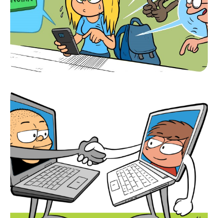
CARTAZ “STOP
CIBERBULLYING
DENUNCIA E FAZ A
DIFERENÇA!”