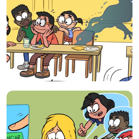
CARTAZ “NA ESCOLA
OU ONLINE, PROMOVE
O BEM-ESTAR”
CARTAZ “SE ÉS ALVO
DE BULLYING NÃO TE
SINTAS SOZINHO”