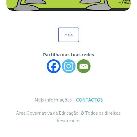
Mais
CARTAZ “FORMAS DE
SER GENTIL ONLINE”
Partilha nas tuas redes
Mais informações –
CONTACTOS
Área Governativa da Educação. © Todos os direitos
Reservados