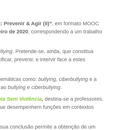
 Prevenir & Agir (II)”
, em formato MOOC
eiro de 2020
, correspondendo a um trabalho
llying
. Pretende-se, ainda, que constitua
r, prevenir, e intervir face a estes
 temáticas como:
bullying
,
ciberbullying
e a
e ao
bullying
e
ciberbullying
.
la Sem Violência
,
destina-se a professores,
s que desempenhem funções em contextos
 sua conclusão permite a obtenção de um