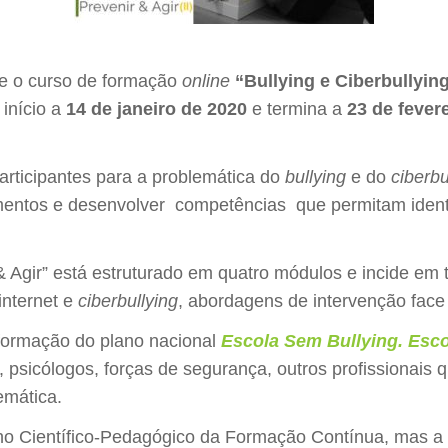
e o curso de formação
online
“Bullying e Ciberbullying:
início a
14 de janeiro de 2020
e termina a
23 de fever
articipantes para a problemática do
bullying
e do
ciberbu
tos e desenvolver competências que permitam identifica
& Agir” está estruturado em quatro módulos e incide em
internet e
ciberbullying
, abordagens de intervenção fac
formação do plano nacional
Escola Sem Bullying. Esco
 psicólogos, forças de segurança, outros profissionai
emática.
ho Científico-Pedagógico da Formação Contínua, mas a