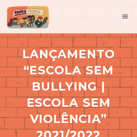
LANÇAMENTO
“ESCOLA SEM
BULLYING |
ESCOLA SEM
VIOLÊNCIA”
2021/2022