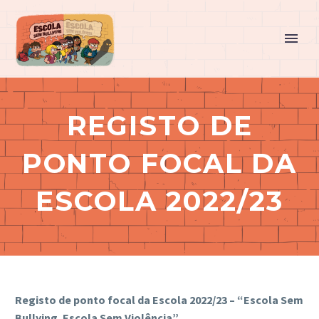
REGISTO DE
PONTO FOCAL DA
ESCOLA 2022/23
Registo de ponto focal da Escola 2022/23 – “Escola Sem
Bullying. Escola Sem Violência”