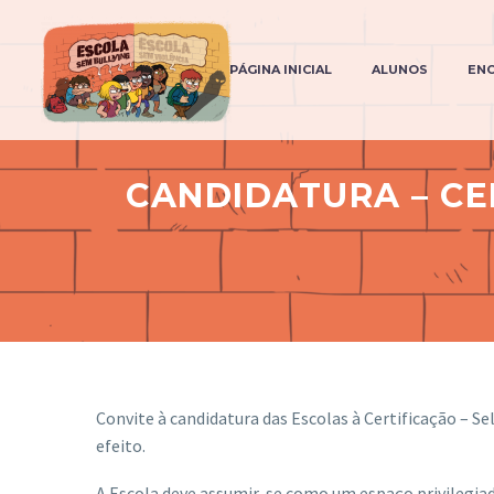
PÁGINA INICIAL
ALUNOS
EN
CANDIDATURA – CE
Convite à candidatura das Escolas à Certificação – Se
efeito.
A Escola deve assumir-se como um espaço privilegiad