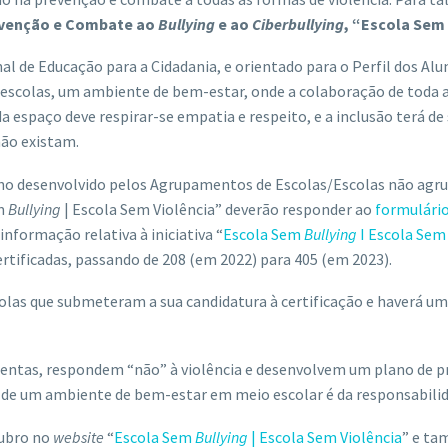
evenção e Combate ao
Bullying
e ao
Ciberbullying
, “Escola Sem
 de Educação para a Cidadania, e orientado para o Perfil dos Alun
 escolas, um ambiente de bem-estar, onde a colaboração de toda a
a espaço deve respirar-se empatia e respeito, e a inclusão terá d
não existam.
 desenvolvido pelos Agrupamentos de Escolas/Escolas não agrupa
em
Bullying
| Escola Sem Violência” deverão responder ao
formulári
nformação relativa à iniciativa “
Escola Sem
Bullying
I Escola Sem
rtificadas, passando de 208 (em 2022) para 405 (em 2023).
scolas que submeteram a sua candidatura à certificação e haverá u
 atentas, respondem “não” à violência e desenvolvem um plano de p
ão de um ambiente de bem-estar em meio escolar é da responsabili
tubro no
website
“
Escola Sem
Bullying
| Escola Sem Violência
” e ta