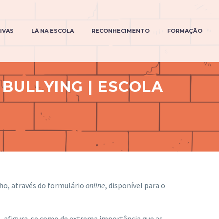
TIVAS
LÁ NA ESCOLA
RECONHECIMENTO
FORMAÇÃO
BULLYING | ESCOLA
nho, através do formulário
online
, disponível para o
l, afigura-se como de extrema importância que as