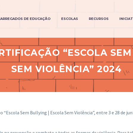
CARREGADOS DE EDUCAÇÃO
ESCOLAS
RECURSOS
INICIA
RTIFICAÇÃO “ESCOLA SEM 
SEM VIOLÊNCIA” 2024
lo “Escola Sem Bullying | Escola Sem Violência”, entre 3 e 28 de ju
o na prevenção e combate a todas as formas de violência. Para ta